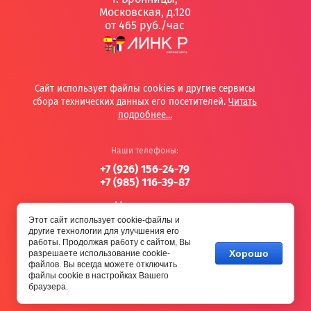
Московская, д.120
от 465 руб./час
Сайт использует файлы cookies и другие сервисы
сбора технических данных его посетителей.
Читать
подробнее...
Наши телефоны:
+7 (926) 156-24-79
+7 (985) 116-39-87
Мегагрупп.ру
Этот сайт использует cookie-файлы и
другие технологии для улучшения его
МЫ В СЕТИ:
работы. Продолжая работу с сайтом, Вы
Хорошо
разрешаете использование cookie-
файлов. Вы всегда можете отключить
файлы cookie в настройках Вашего
браузера.